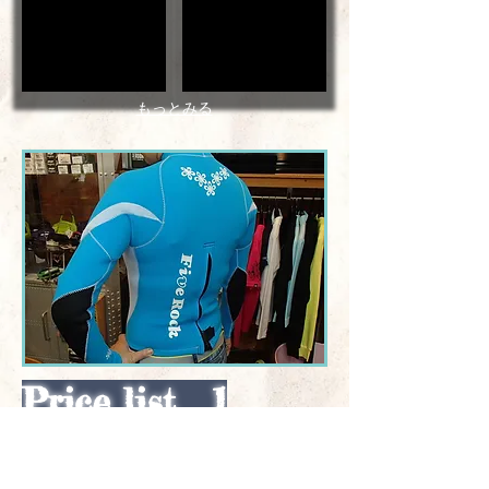
半
保
身
温
と
性
も
に
に
優
もっとみる
保
れ
温
て
性
い
に
る
優
の
れ
で
て
気
い
温
ま
は
す。
上
が
季
っ
節：
て
Price list 1
春、
き
秋、
て
冬
い
水
て
温；
も