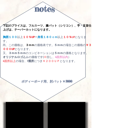
notes
下記のプライスは、フルスーツ、膝パット（シリコン）、手・足首仕
上げは、テーパーカットになります。
胸囲１００
以上
１０％UP
ー
身長１８０ｃｍ
以上
１０％
UP
になりま
す。
尚、この価格は、
３ｍｍ
の価格表です。
５ｍｍ
の場合この価格の
￥３
０００UP
となります。
又、
３ｍｍ５ｍｍ
のコンビネーションは
５ｍｍ
の価格となります。
オリジナルロゴ
込みの価格です(
※
但し、
4箇所以内
）
4箇所以上
の場合、
1箇所
につき
￥２００ＵＰ
となります。
ボディーボード用、肘パット￥3000
フルスーツ
シーガル
上
下
半
半
身、
身
下
の