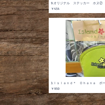
9.オリジナル ステッカー ホヌ②
価格
￥454
3.Ｉｓｌａｎｄ＊ Ｏｈａｎａ ポ
価格
￥950