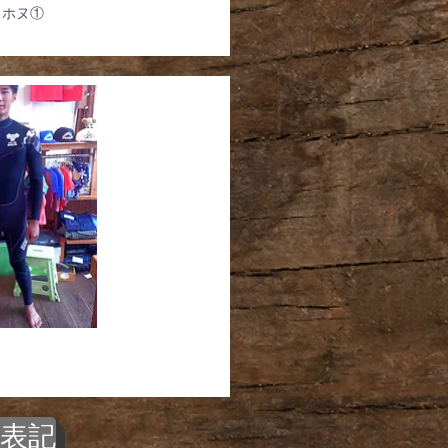
 ホヌ①
表記