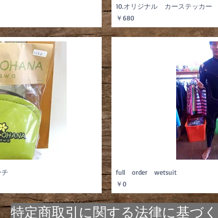
10.オリジナル カーステッカー
価格
￥680
ーチ
full order wetsuit
価格
￥0
特定商取引に関する法律に基づく