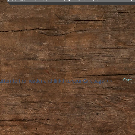
Cart:
utton to the header and linkit to your Cart page >>