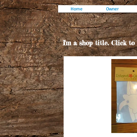
Home
Owner
I'm a shop title.